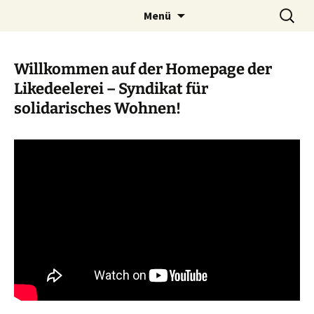
Syndikat für solidarisches Wohnen
Zum
Suchen
Likedeelerei
Menü
Inhalt
nach:
springen
Willkommen auf der Homepage der
Likedeelerei – Syndikat für
solidarisches Wohnen!