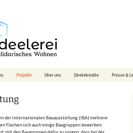
nen
ei
es
Projekte
Über uns
Direktkredite
Presse & Li
An der Au – Glinde
Wer wir sind
tung
Haus im
Was wir wollen
Reiherstiegviertel
Unser Konzept
n der Internationalen Bauausstellung (IBA) mehrere
Mieter*innengemeinschaft
I-10
ren Flächen sich auch einige Baugruppen bewerben.
it mit den Baugruppen dafür zu sorgen, dass bei der