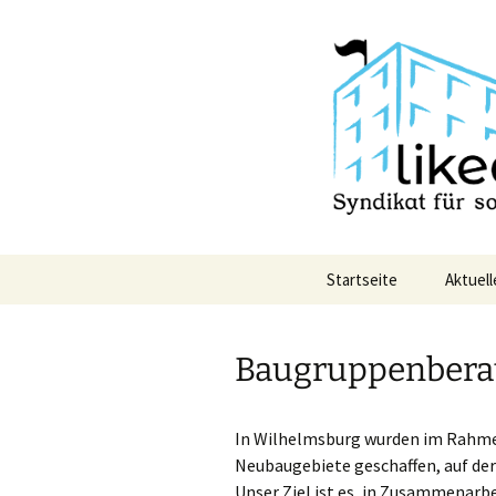
Syndikat für solidarisches Woh
Zum
Inhalt
springen
Likedeeler
Startseite
Aktuell
Baugruppenbera
In Wilhelmsburg wurden im Rahme
Neubaugebiete geschaffen, auf de
Unser Ziel ist es, in Zusammenarbe