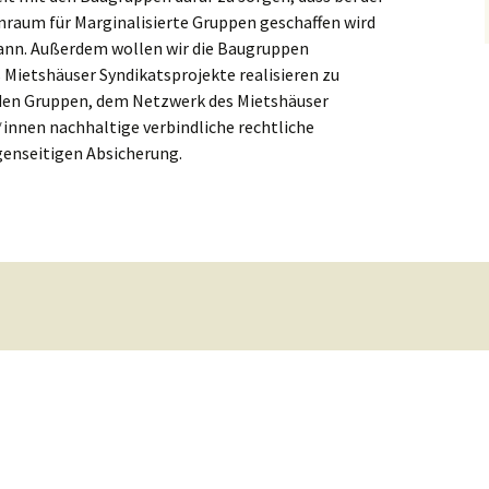
Wohnung in Altona
nraum für Marginalisierte Gruppen geschaffen wird
kann. Außerdem wollen wir die Baugruppen
Neubau Utopie
 Mietshäuser Syndikatsprojekte realisieren zu
Fensterbank
 den Gruppen, dem Netzwerk des Mietshäuser
*innen nachhaltige verbindliche rechtliche
Haus „3 Geschwister“
Flottbek
genseitigen Absicherung.
Baugruppenberatung
Fährstraße 46/48