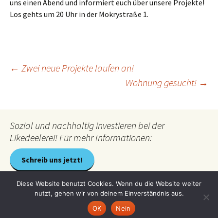
uns einen Abend und informiert euch über unsere Projekte!
Los gehts um 20 Uhr in der Mokrystraße 1.
Beitragsnavigation
←
Zwei neue Projekte laufen an!
Wohnung gesucht!
→
Sozial und nachhaltig investieren bei der
Likedeelerei! Für mehr Informationen:
Schreib uns jetzt!
Diese Website benutzt Cookies. Wenn du die Website weiter
nutzt, gehen wir von deinem Einverständnis aus.
Stolz präsentiert von WordPress
OK
Nein