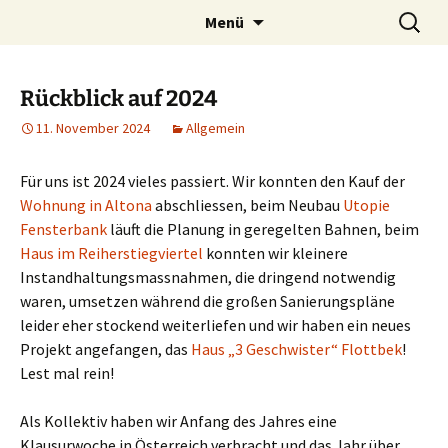
Syndikat für solidarisches Wohnen
Zum
Suchen
Likedeelerei
Menü
Inhalt
nach:
springen
Rückblick auf 2024
11. November 2024
Allgemein
Für uns ist 2024 vieles passiert. Wir konnten den Kauf der
Wohnung in Altona
abschliessen, beim Neubau
Utopie
Fensterbank
läuft die Planung in geregelten Bahnen, beim
Haus im Reiherstiegviertel
konnten wir kleinere
Instandhaltungsmassnahmen, die dringend notwendig
waren, umsetzen während die großen Sanierungspläne
leider eher stockend weiterliefen und wir haben ein neues
Projekt angefangen, das
Haus „3 Geschwister“ Flottbek
!
Lest mal rein!
Als Kollektiv haben wir Anfang des Jahres eine
Klausurwoche in Österreich verbracht und das Jahr über